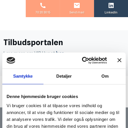
70 20 30 15
Send mail
LinkedIn
Tilbudsportal​en
​Læs mere om VIP Huset
her
.
Samtykke
Detaljer
Om
Denne hjemmeside bruger cookies
Vi bruger cookies til at tilpasse vores indhold og
annoncer, til at vise dig funktioner til sociale medier og til
at analysere vores trafik. Vi deler også oplysninger om
Vi kan også hjælpe dig
din brug af vores hjemmeside med vores partnere inden