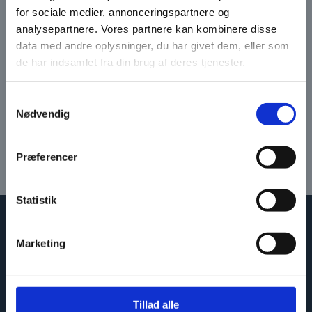
for sociale medier, annonceringspartnere og
I VIP Huset har vi et forstående og accepterende
analysepartnere. Vores partnere kan kombinere disse
menneskesyn og vi bestræber os på at møde den unge
data med andre oplysninger, du har givet dem, eller som
med et ønske om at forstå bagom adfærd.
de har indsamlet fra din brug af deres tjenester.
Vi tror på, at den unge altid gør sit bedste.
Samtykkevalg
Nødvendig
Vi kan hjælpe
| Kontakt os her →
Præferencer
Statistik
Marketing
Diakonissestiftelsen
Tillad alle