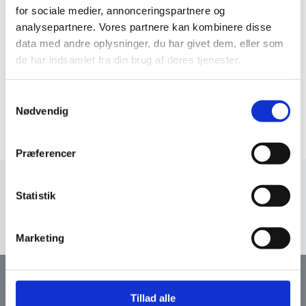
for sociale medier, annonceringspartnere og
en kontrakt, som sendes til kommunen. VIP Huset
analysepartnere. Vores partnere kan kombinere disse
tilrettelægger herefter indsatsen i samarbejde med
data med andre oplysninger, du har givet dem, eller som
myndighedsrådgiver.​
de har indsamlet fra din brug af deres tjenester.
Samtykkevalg
Nødvendig
Præferencer
Statistik
Marketing
Vi kan også hjælpe dig
Tillad alle