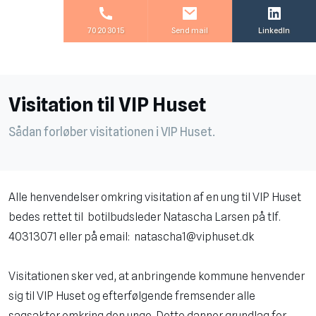
70 20 30 15
Send mail
LinkedIn
Visitation til VIP Huset
Sådan forløber visitationen i VIP Huset.​
Alle henvendelser omkring visitation af en ung til VIP Huset
bedes rettet til botilbudsleder Natascha Larsen på tlf.
40313071 eller på email: natascha1@viphuset.dk
Visitationen sker ved, at anbringende kommune henvender
sig til VIP Huset og efterfølgende fremsender alle
sagsakter omkring den unge. Dette danner grundlag for