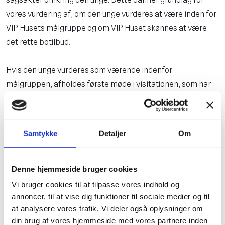
vores vurdering af, om den unge vurderes at være inden for
VIP Husets målgruppe og om VIP Huset skønnes at være
det rette botilbud.
Hvis den unge vurderes som værende indenfor
målgruppen, afholdes første møde i visitationen, som har
til formål af afklare grundlaget for evt. anbringelse.
Indskrivning
Samtykke
Detaljer
Om
Besluttes det, at VIP Huset er det rette sted for den unge,
aftales et nyt møde, hvor den unge og dennes pårørende
deltager. Formålet med mødet er at give et grundigt indblik
Denne hjemmeside bruger cookies
i, hvad VIP Huset står for, samt at se og opleve huset.
Vi bruger cookies til at tilpasse vores indhold og
annoncer, til at vise dig funktioner til sociale medier og til
at analysere vores trafik. Vi deler også oplysninger om
Er der enighed om, at den unge skal flytte ind i VIP Huset,
din brug af vores hjemmeside med vores partnere inden
aftales tidspunktet for indflytning, og VIP Huset udarbejder