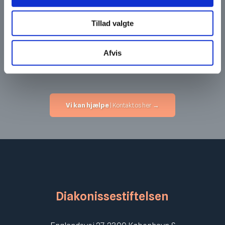
I VIP Huset har vi et forstående og accepterende
Tillad valgte
menneskesyn og vi bestræber os på at møde den unge
med et ønske om at forstå bagom adfærd.
Afvis
Vi tror på, at den unge altid gør sit bedste.
Vi kan hjælpe
| Kontakt os her →
Diakonissestiftelsen